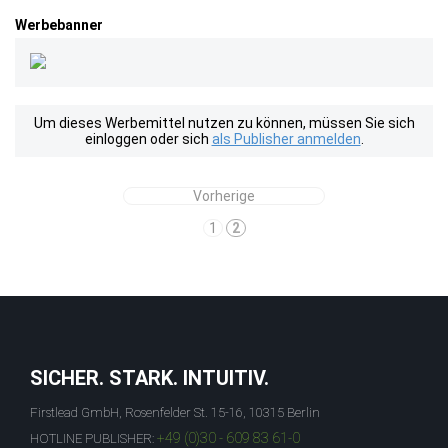
Werbebanner
Um dieses Werbemittel nutzen zu können, müssen Sie sich
einloggen oder sich
als Publisher anmelden
.
Vorherige
1
2
SICHER. STARK. INTUITIV.
Firstlead GmbH, Rosenfelder St. 15-16, 10315 Berlin
+49 (0)30 - 609 83 61-0
HOTLINE PUBLISHER: