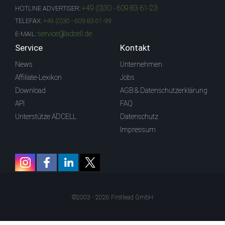
+49 (0)30 - 609 83 61-23
HOTLINE ADVERTISER:
TELEFAX:
+49 (0)30 - 609 83 61-99
service@adcell.de
E-MAIL:
Service
Kontakt
News
Unternehmen
Affiliate-Lexikon
Jobs
Download
AGB & Datenschutzerklärung
API
FAQ
Unterstütze ADCELL
Datenschutz
Impressum
©2003 - 2026 Firstlead GmbH