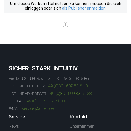
Um dieses Werbemittel nutzen zu können, müssen Sie sich
einloggen oder sich
als Publisher anmelden
.
1
SICHER. STARK. INTUITIV.
Firstlead GmbH, Rosenfelder St. 15-16, 10315 Berlin
+49 (0)30 - 609 83 61-0
HOTLINE PUBLISHER:
+49 (0)30 - 609 83 61-23
HOTLINE ADVERTISER:
TELEFAX:
+49 (0)30 - 609 83 61-99
service@adcell.de
E-MAIL:
Service
Kontakt
News
Unternehmen