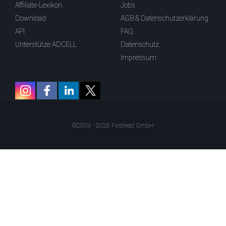
Affiliate-Lexikon
Jobs
Download
AGB & Datenschutzerklärung
API
FAQ
Unterstütze ADCELL
Datenschutz
Impressum
©2003 - 2026 Firstlead GmbH