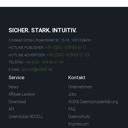
SICHER. STARK. INTUITIV.
Firstlead GmbH, Rosenfelder St. 15-16, 10315 Berlin
+49 (0)30 - 609 83 61-0
HOTLINE PUBLISHER:
+49 (0)30 - 609 83 61-23
HOTLINE ADVERTISER:
TELEFAX:
+49 (0)30 - 609 83 61-99
service@adcell.de
E-MAIL:
Service
Kontakt
News
Unternehmen
Affiliate-Lexikon
Jobs
Download
AGB & Datenschutzerklärung
API
FAQ
Unterstütze ADCELL
Datenschutz
Impressum