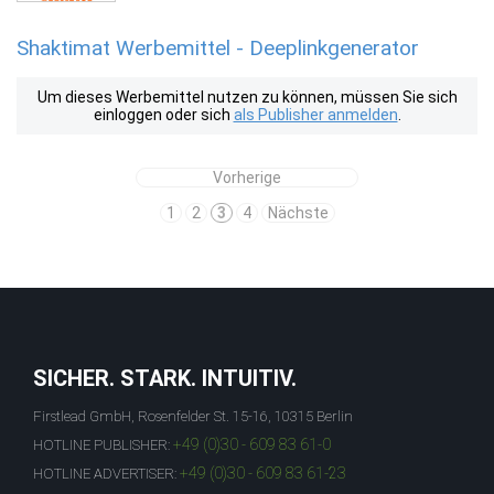
Shaktimat Werbemittel - Deeplinkgenerator
Um dieses Werbemittel nutzen zu können, müssen Sie sich
einloggen oder sich
als Publisher anmelden
.
Vorherige
1
2
3
4
Nächste
SICHER. STARK. INTUITIV.
Firstlead GmbH, Rosenfelder St. 15-16, 10315 Berlin
+49 (0)30 - 609 83 61-0
HOTLINE PUBLISHER:
+49 (0)30 - 609 83 61-23
HOTLINE ADVERTISER: