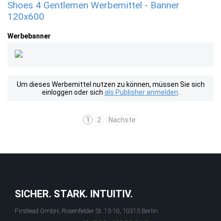
Shoes 4 Gentlemen Werbemittel - Banner
120x600
Werbebanner
Um dieses Werbemittel nutzen zu können, müssen Sie sich
einloggen oder sich
als Publisher anmelden
.
1
2
Nächste
SICHER. STARK. INTUITIV.
Firstlead GmbH, Rosenfelder St. 15-16, 10315 Berlin