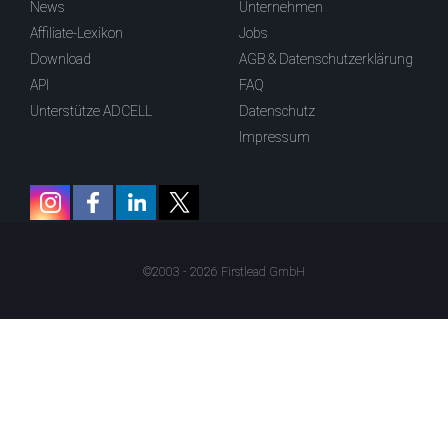
News
Unternehmen
Affiliate-Lexikon
Jobs
Download
AGB & Datenschutzerklärung
API
FAQ
Unterstütze ADCELL
Datenschutz
Impressum
©2003 - 2026 Firstlead GmbH