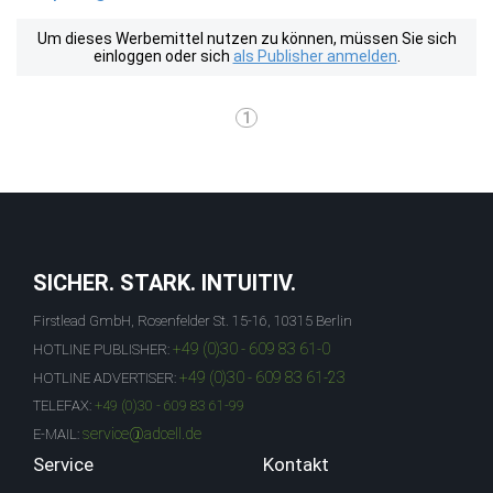
Um dieses Werbemittel nutzen zu können, müssen Sie sich
einloggen oder sich
als Publisher anmelden
.
1
SICHER. STARK. INTUITIV.
Firstlead GmbH, Rosenfelder St. 15-16, 10315 Berlin
+49 (0)30 - 609 83 61-0
HOTLINE PUBLISHER:
+49 (0)30 - 609 83 61-23
HOTLINE ADVERTISER:
TELEFAX:
+49 (0)30 - 609 83 61-99
service@adcell.de
E-MAIL:
Service
Kontakt