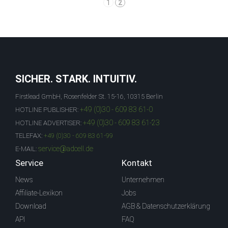
1
2
SICHER. STARK. INTUITIV.
Firstlead GmbH, Rosenfelder St. 15-16, 10315 Berlin
+49 (0)30 - 609 83 61-0
HOTLINE PUBLISHER:
+49 (0)30 - 609 83 61-23
HOTLINE ADVERTISER:
TELEFAX:
+49 (0)30 - 609 83 61-99
service@adcell.de
E-MAIL:
Service
Kontakt
News
Unternehmen
Affiliate-Lexikon
Jobs
Download
AGB & Datenschutzerklärung
API
FAQ