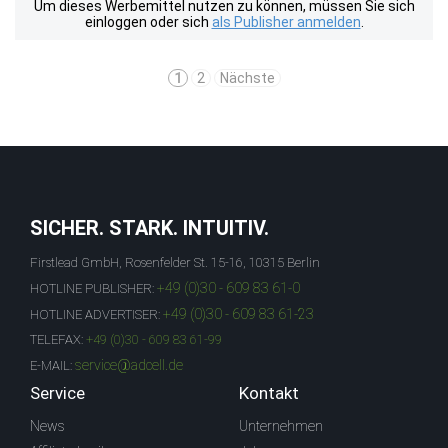
Um dieses Werbemittel nutzen zu können, müssen Sie sich
einloggen oder sich
als Publisher anmelden
.
1
2
Nächste
SICHER. STARK. INTUITIV.
Firstlead GmbH, Rosenfelder St. 15-16, 10315 Berlin
+49 (0)30 - 609 83 61-0
HOTLINE PUBLISHER:
+49 (0)30 - 609 83 61-23
HOTLINE ADVERTISER:
TELEFAX:
+49 (0)30 - 609 83 61-99
service@adcell.de
E-MAIL:
Service
Kontakt
News
Unternehmen