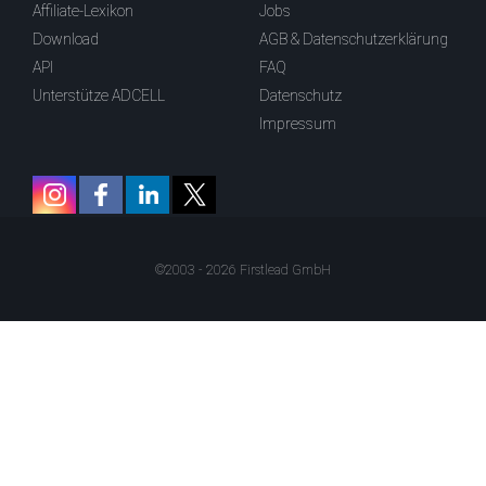
Affiliate-Lexikon
Jobs
Download
AGB & Datenschutzerklärung
API
FAQ
Unterstütze ADCELL
Datenschutz
Impressum
©2003 - 2026 Firstlead GmbH