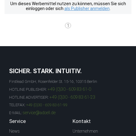
Um dieses Werbemittel nutzen zu können, müssen Sie sich
einloggen oder sich
als Publisher anmelden
.
1
SICHER. STARK. INTUITIV.
Firstlead GmbH, Rosenfelder St. 15-16, 10315 Berlin
+49 (0)30 - 609 83 61-0
HOTLINE PUBLISHER:
+49 (0)30 - 609 83 61-23
HOTLINE ADVERTISER:
TELEFAX:
+49 (0)30 - 609 83 61-99
service@adcell.de
E-MAIL:
Service
Kontakt
News
Unternehmen