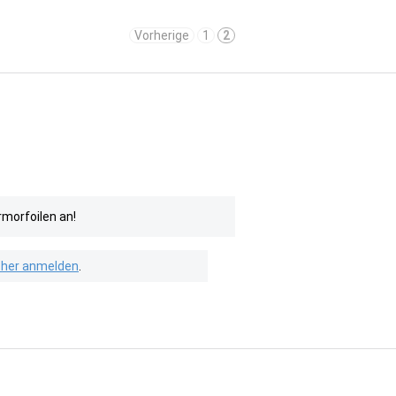
Vorherige
1
2
rmorfoilen an!
isher anmelden
.