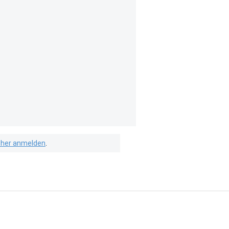
isher anmelden
.