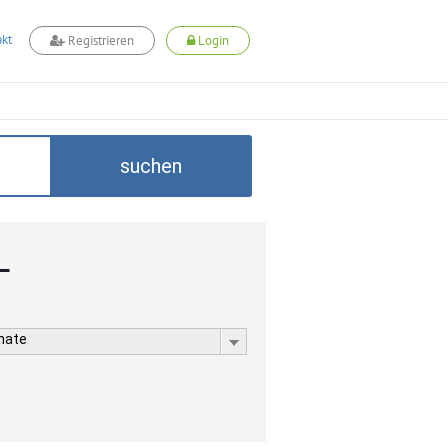
kt
Registrieren
Login
suchen
L
rmate