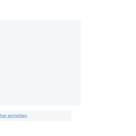
isher anmelden
.