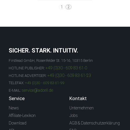
1
2
SICHER. STARK. INTUITIV.
Firstlead GmbH, Rosenfelder St. 15-16, 10315 Berlin
+49 (0)30 - 609 83 61-0
HOTLINE PUBLISHER:
+49 (0)30 - 609 83 61-23
HOTLINE ADVERTISER:
TELEFAX:
+49 (0)30 - 609 83 61-99
service@adcell.de
E-MAIL:
Service
Kontakt
News
Unternehmen
Affiliate-Lexikon
Jobs
Download
AGB & Datenschutzerklärung