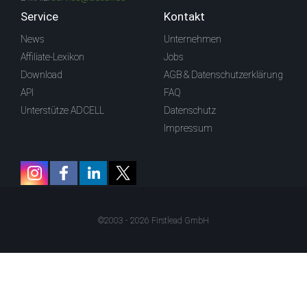
Service
Kontakt
News
Unternehmen
Affiliate-Lexikon
Jobs
Download
AGB & Datenschutzerklärung
API
FAQ
Unterstütze ADCELL
Datenschutz
Impressum
©2003 - 2026 Firstlead GmbH