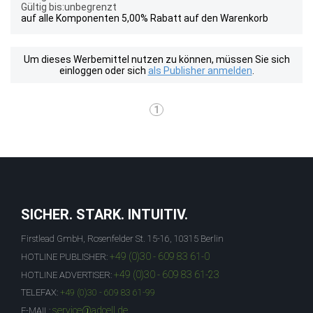
Gültig bis:unbegrenzt
auf alle Komponenten 5,00% Rabatt auf den Warenkorb
Um dieses Werbemittel nutzen zu können, müssen Sie sich
einloggen oder sich
als Publisher anmelden
.
1
SICHER. STARK. INTUITIV.
Firstlead GmbH, Rosenfelder St. 15-16, 10315 Berlin
+49 (0)30 - 609 83 61-0
HOTLINE PUBLISHER:
+49 (0)30 - 609 83 61-23
HOTLINE ADVERTISER:
TELEFAX:
+49 (0)30 - 609 83 61-99
service@adcell.de
E-MAIL: