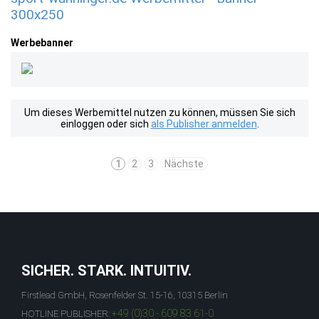
300x250
Werbebanner
Um dieses Werbemittel nutzen zu können, müssen Sie sich
einloggen oder sich
als Publisher anmelden
.
1
2
3
Nächste
SICHER. STARK. INTUITIV.
Firstlead GmbH, Rosenfelder St. 15-16, 10315 Berlin
+49 (0)30 - 609 83 61-0
HOTLINE PUBLISHER: