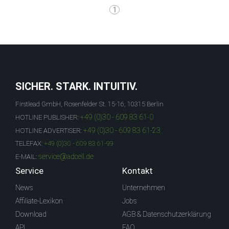
1
SICHER. STARK. INTUITIV.
Firstlead GmbH, Rosenfelder St. 15-16, 10315 Berlin
+49 (0)30 - 609 83 61-0
HOTLINE PUBLISHER:
+49 (0)30 - 609 83 61-23
HOTLINE ADVERTISER:
TELEFAX:
+49 (0)30 - 609 83 61-99
service@adcell.de
E-MAIL:
Service
Kontakt
News
Unternehmen
Affiliate-Lexikon
Jobs
Download
AGB & Datenschutzerklärung
API
FAQ