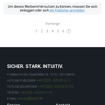
Um dieses Werbemittel nutzen zu können, müssen Sie sich
einloggen oder sich
als Publisher anmelden
.
Vorherige
1
2
3
4
5
6
7
SICHER. STARK. INTUITIV.
Firstlead GmbH, Rosenfelder St. 15-16, 10315 Berlin
+49 (0)30 - 609 83 61-0
HOTLINE PUBLISHER:
+49 (0)30 - 609 83 61-23
HOTLINE ADVERTISER:
TELEFAX:
+49 (0)30 - 609 83 61-99
service@adcell.de
E-MAIL: