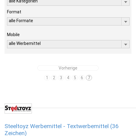
alle Kategorien
Format
alle Formate
Mobile
alle Werbemittel
Vorherige
1
2
3
4
5
6
7
Steeltoyz Werbemittel - Textwerbemittel (36
Zeichen)