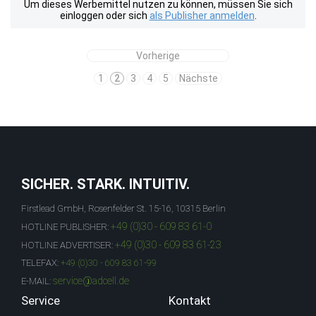
Um dieses Werbemittel nutzen zu können, müssen Sie sich
einloggen oder sich
als Publisher anmelden
.
Vorherige
1
2
3
4
5
Nächste
SICHER. STARK. INTUITIV.
Firstlead GmbH, Rosenfelder St. 15-16, 10315 Berlin
+49 (0)30 - 609 83 61-0
HOTLINE PUBLISHER:
+49 (0)30 - 609 83 61-23
HOTLINE ADVERTISER:
TELEFAX:
+49 (0)30 - 609 83 61-99
service@adcell.de
E-MAIL:
Service
Kontakt