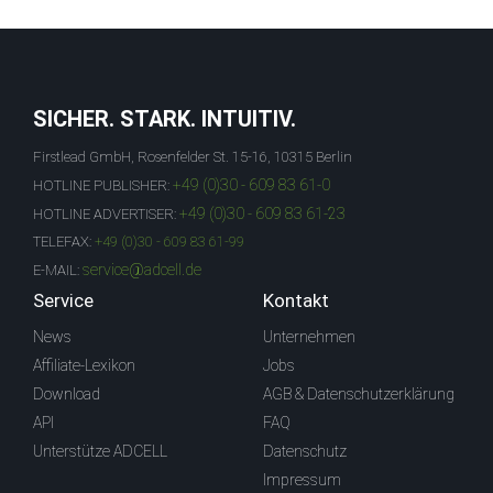
SICHER. STARK. INTUITIV.
Firstlead GmbH, Rosenfelder St. 15-16, 10315 Berlin
+49 (0)30 - 609 83 61-0
HOTLINE PUBLISHER:
+49 (0)30 - 609 83 61-23
HOTLINE ADVERTISER:
TELEFAX:
+49 (0)30 - 609 83 61-99
service@adcell.de
E-MAIL:
Service
Kontakt
News
Unternehmen
Affiliate-Lexikon
Jobs
Download
AGB & Datenschutzerklärung
API
FAQ
Unterstütze ADCELL
Datenschutz
Impressum