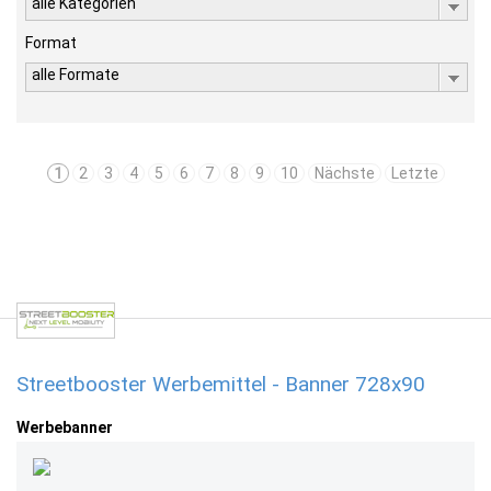
alle Kategorien
Format
alle Formate
1
2
3
4
5
6
7
8
9
10
Nächste
Letzte
Streetbooster Werbemittel - Banner 728x90
Werbebanner