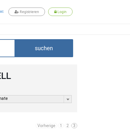
kt
Registrieren
Login
suchen
ELL
rmate
Vorherige
1
2
3