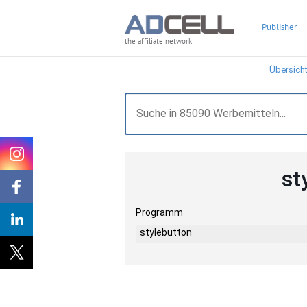
Publisher
the affiliate network
Übersich
st
Programm
stylebutton