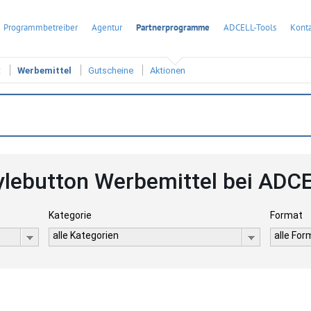
Programmbetreiber
Agentur
Partnerprogramme
ADCELL-Tools
Konta
t
Werbemittel
Gutscheine
Aktionen
ylebutton Werbemittel bei ADC
Kategorie
Format
alle Kategorien
alle Fo