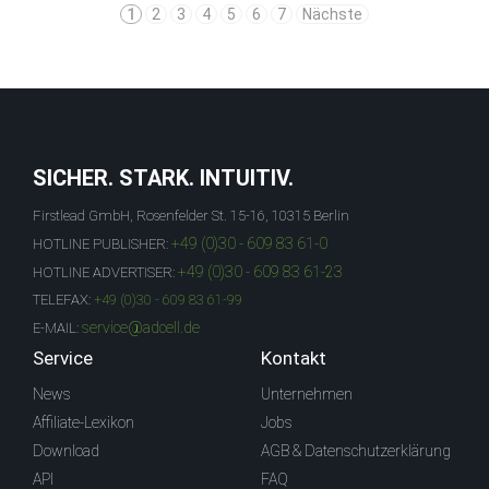
1
2
3
4
5
6
7
Nächste
SICHER. STARK. INTUITIV.
Firstlead GmbH, Rosenfelder St. 15-16, 10315 Berlin
+49 (0)30 - 609 83 61-0
HOTLINE PUBLISHER:
+49 (0)30 - 609 83 61-23
HOTLINE ADVERTISER:
TELEFAX:
+49 (0)30 - 609 83 61-99
service@adcell.de
E-MAIL:
Service
Kontakt
News
Unternehmen
Affiliate-Lexikon
Jobs
Download
AGB & Datenschutzerklärung
API
FAQ