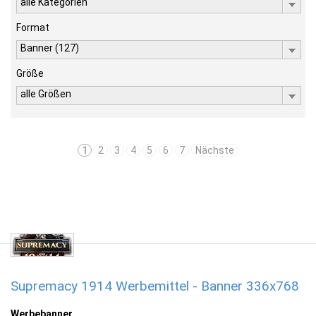
alle Kategorien
Format
Banner (127)
Größe
alle Größen
1
2
3
4
5
6
7
Nächste
Supremacy 1914 Werbemittel - Banner 336x768
Werbebanner