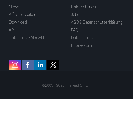
News
Unternehmen
Affiliate-Lexikon
Jobs
Download
AGB & Datenschutzerklärung
API
FAQ
Unterstütze ADCELL
Datenschutz
Impressum
©2003 - 2026 Firstlead GmbH