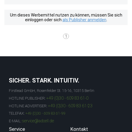
Um dieses Werbemittel nutzen zu können, müssen Sie sich
einloggen oder sich
als Publisher anmelden
.
1
SICHER. STARK. INTUITIV.
Firstlead GmbH, Rosenfelder St. 15-16, 10315 Berlin
+49 (0)30 - 609 83 61-0
HOTLINE PUBLISHER:
+49 (0)30 - 609 83 61-23
HOTLINE ADVERTISER:
TELEFAX:
+49 (0)30 - 609 83 61-99
service@adcell.de
E-MAIL:
Service
Kontakt