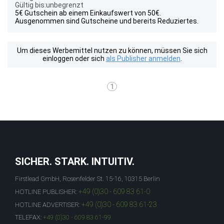
Gültig bis:unbegrenzt
5€ Gutschein ab einem Einkaufswert von 50€.
Ausgenommen sind Gutscheine und bereits Reduziertes.
Um dieses Werbemittel nutzen zu können, müssen Sie sich
einloggen oder sich
als Publisher anmelden
.
1
SICHER. STARK. INTUITIV.
Firstlead GmbH, Rosenfelder St. 15-16, 10315 Berlin
+49 (0)30 - 609 83 61-0
HOTLINE PUBLISHER:
+49 (0)30 - 609 83 61-23
HOTLINE ADVERTISER:
TELEFAX:
+49 (0)30 - 609 83 61-99