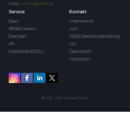
service@adcell.de
E-MAIL:
Service
Kontakt
News
Unternehmen
Affiliate-Lexikon
Jobs
Download
AGB & Datenschutzerklärung
API
FAQ
Unterstütze ADCELL
Datenschutz
Impressum
©2003 - 2026 Firstlead GmbH