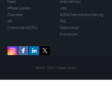
News
Unternehmen
Affiliate-Lexikon
Jobs
Download
AGB & Datenschutzerklärung
API
FAQ
Unterstütze ADCELL
Datenschutz
Impressum
©2003 - 2026 Firstlead GmbH