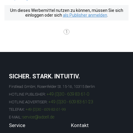
Um dieses Werbemittel nutzen zu können, müssen Sie sich
einloggen oder sich
als Publisher anmelden
.
1
SICHER. STARK. INTUITIV.
Firstlead GmbH, Rosenfelder St. 15-16, 10315 Berlin
+49 (0)30 - 609 83 61-0
HOTLINE PUBLISHER:
+49 (0)30 - 609 83 61-23
HOTLINE ADVERTISER:
TELEFAX:
+49 (0)30 - 609 83 61-99
service@adcell.de
E-MAIL:
Service
Kontakt