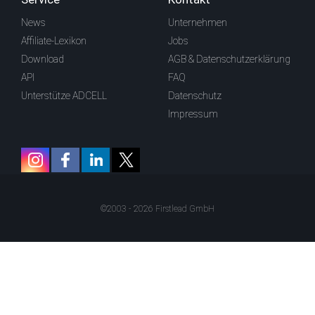
News
Unternehmen
Affiliate-Lexikon
Jobs
Download
AGB & Datenschutzerklärung
API
FAQ
Unterstütze ADCELL
Datenschutz
Impressum
©2003 - 2026 Firstlead GmbH