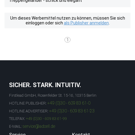
Treppengeländer - schick und elegant
Um dieses Werbemittel nutzen zu können, müssen Sie sich
einloggen oder sich
als Publisher anmelden
.
1
SICHER. STARK. INTUITIV.
Firstlead GmbH, Rosenfelder St. 15-16, 10315 Berlin
+49 (0)30 - 609 83 61-0
HOTLINE PUBLISHER:
+49 (0)30 - 609 83 61-23
HOTLINE ADVERTISER:
TELEFAX:
+49 (0)30 - 609 83 61-99
service@adcell.de
E-MAIL:
Service
Kontakt