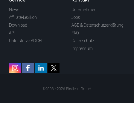
News
Unternehmen
Affiliate-Lexikon
Jobs
Download
AGB & Datenschutzerklärung
API
FAQ
Unterstütze ADCELL
Datenschutz
Impressum
©2003 - 2026 Firstlead GmbH