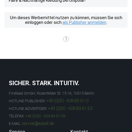
Faire & Nachhaltige Kleidung bei Unipolar!
Um dieses Werbemittel nutzen zu können, müssen Sie sich
einloggen oder sich
als Publisher anmelden
.
1
SICHER. STARK. INTUITIV.
Firstlead GmbH, Rosenfelder St. 15-16, 10315 Berlin
+49 (0)30 - 609 83 61-0
HOTLINE PUBLISHER:
+49 (0)30 - 609 83 61-23
HOTLINE ADVERTISER:
TELEFAX:
+49 (0)30 - 609 83 61-99
service@adcell.de
E-MAIL:
Service
Kontakt