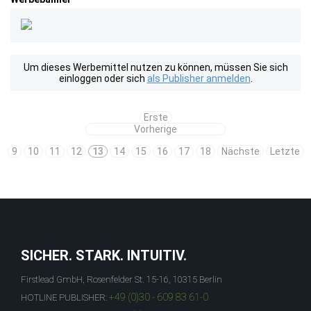
Um dieses Werbemittel nutzen zu können, müssen Sie sich
einloggen oder sich
als Publisher anmelden
.
Erste
Vorherige
9
10
11
12
13
14
15
16
17
18
Nächste
Letzte
SICHER. STARK. INTUITIV.
Firstlead GmbH, Rosenfelder St. 15-16, 10315 Berlin
+49 (0)30 - 609 83 61-0
HOTLINE PUBLISHER: