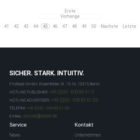
Erste
Vorherige
41
42
43
44
45
46
47
48
49
50
Nächste
Letzte
SICHER. STARK. INTUITIV.
Firstlead GmbH, Rosenfelder St. 15-16, 10315 Berlin
+49 (0)30 - 609 83 61-0
HOTLINE PUBLISHER:
+49 (0)30 - 609 83 61-23
HOTLINE ADVERTISER:
TELEFAX:
+49 (0)30 - 609 83 61-99
service@adcell.de
E-MAIL:
Service
Kontakt
News
Unternehmen