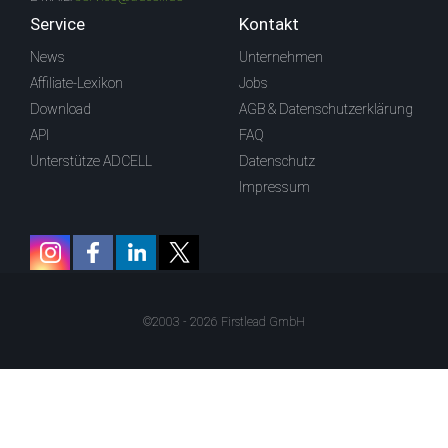
Service
Kontakt
News
Unternehmen
Affiliate-Lexikon
Jobs
Download
AGB & Datenschutzerklärung
API
FAQ
Unterstütze ADCELL
Datenschutz
Impressum
©2003 - 2026 Firstlead GmbH