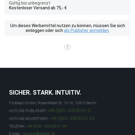
Gültig bis:unbegrenzt
Kostenloser Versand ab 75,- €
Um dieses Werbemittel nutzen zu können, müssen Sie sich
einloggen oder sich
als Publisher anmelden
.
1
SICHER. STARK. INTUITIV.
Firstlead GmbH, Rosenfelder St. 15-16, 10315 Berlin
+49 (0)30 - 609 83 61-0
HOTLINE PUBLISHER:
+49 (0)30 - 609 83 61-23
HOTLINE ADVERTISER:
TELEFAX:
+49 (0)30 - 609 83 61-99
service@adcell.de
E-MAIL: