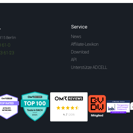
.
Service
News
315 Berlin
Affiliate-Lexikon
3 61-0
Download
83 61-23
API
Unterstütze ADCELL