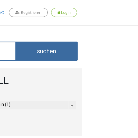
kt
Registrieren
Login
suchen
LL
in (1)