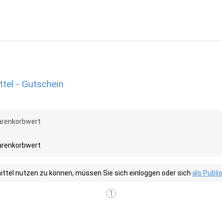
tel - Gutschein
arenkorbwert
arenkorbwert
tel nutzen zu können, müssen Sie sich einloggen oder sich
als Publ
1