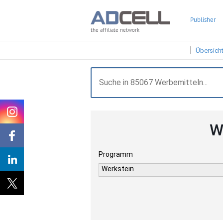
Publisher
the affiliate network
Übersich
W
Programm
Werkstein