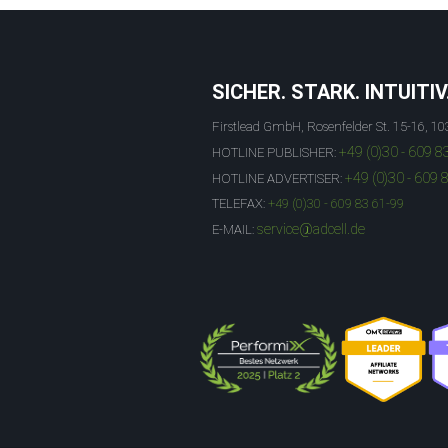
SICHER. STARK. INTUITIV
Firstlead GmbH, Rosenfelder St. 15-16, 10
+49 (0)30 - 609 8
HOTLINE PUBLISHER:
+49 (0)30 - 609 
HOTLINE ADVERTISER:
TELEFAX:
+49 (0)30 - 609 83 61-99
service@adcell.de
E-MAIL: