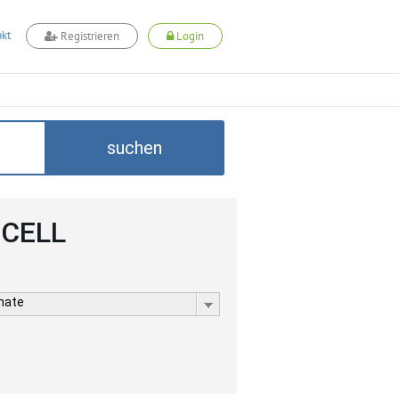
kt
Registrieren
Login
suchen
DCELL
rmate