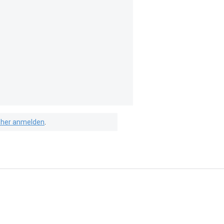
isher anmelden
.