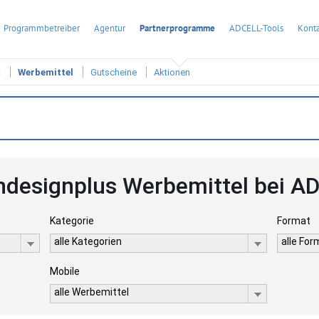
Programmbetreiber
Agentur
Partnerprogramme
ADCELL-Tools
Konta
t
Werbemittel
Gutscheine
Aktionen
designplus Werbemittel bei A
Kategorie
Format
alle Kategorien
alle Fo
Mobile
alle Werbemittel