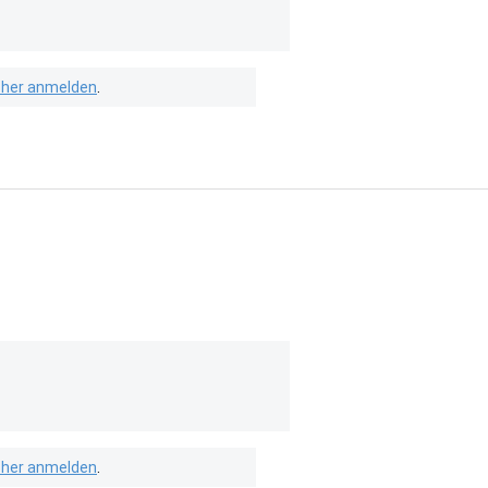
isher anmelden
.
isher anmelden
.