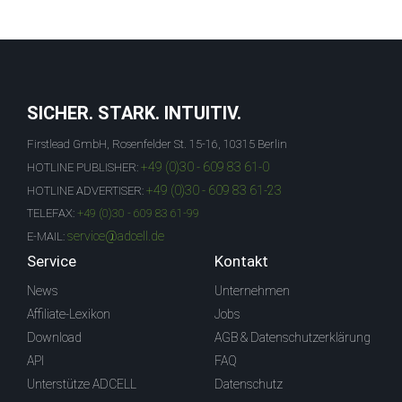
SICHER. STARK. INTUITIV.
Firstlead GmbH, Rosenfelder St. 15-16, 10315 Berlin
+49 (0)30 - 609 83 61-0
HOTLINE PUBLISHER:
+49 (0)30 - 609 83 61-23
HOTLINE ADVERTISER:
TELEFAX:
+49 (0)30 - 609 83 61-99
service@adcell.de
E-MAIL:
Service
Kontakt
News
Unternehmen
Affiliate-Lexikon
Jobs
Download
AGB & Datenschutzerklärung
API
FAQ
Unterstütze ADCELL
Datenschutz