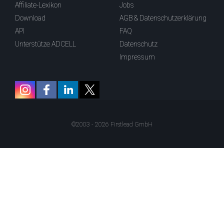
Affiliate-Lexikon
Jobs
Download
AGB & Datenschutzerklärung
API
FAQ
Unterstütze ADCELL
Datenschutz
Impressum
©2003 - 2026 Firstlead GmbH