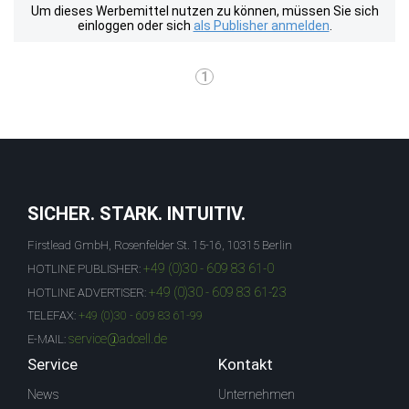
Um dieses Werbemittel nutzen zu können, müssen Sie sich
einloggen oder sich
als Publisher anmelden
.
1
SICHER. STARK. INTUITIV.
Firstlead GmbH, Rosenfelder St. 15-16, 10315 Berlin
+49 (0)30 - 609 83 61-0
HOTLINE PUBLISHER:
+49 (0)30 - 609 83 61-23
HOTLINE ADVERTISER:
TELEFAX:
+49 (0)30 - 609 83 61-99
service@adcell.de
E-MAIL:
Service
Kontakt
News
Unternehmen