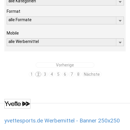
alle Kategorien
Format
alle Formate
Mobile
alle Werbemittel
Vorherige
1
2
3
4
5
6
7
8
Nächste
yvettesports.de Werbemittel - Banner 250x250