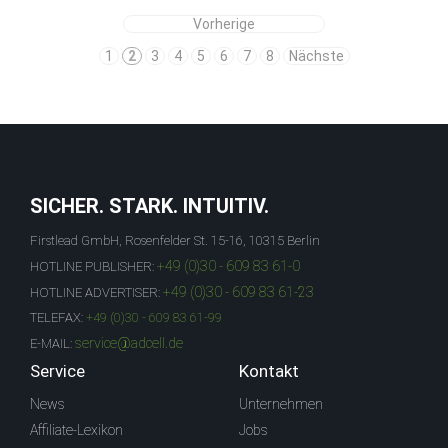
Vorherige
1
2
3
4
5
6
7
8
Nächste
SICHER. STARK. INTUITIV.
Firstlead GmbH, Rosenfelder St. 15-16, 10315 Berlin
+49 (0)30 - 609 83 61-0
HOTLINE PUBLISHER:
+49 (0)30 - 609 83 61-23
HOTLINE ADVERTISER:
TELEFAX:
+49 (0)30 - 609 83 61-99
service@adcell.de
E-MAIL:
Service
Kontakt
News
Unternehmen
Affiliate-Lexikon
Jobs