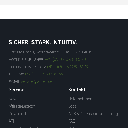
SICHER. STARK. INTUITIV.
Firstlead GmbH, Rosenfelder St. 15-16, 10315 Berlin
+49 (0)30 - 609 83 61-0
HOTLINE PUBLISHER:
+49 (0)30 - 609 83 61-23
HOTLINE ADVERTISER:
TELEFAX:
+49 (0)30 - 609 83 61-99
service@adcell.de
E-MAIL:
Service
Kontakt
News
Unternehmen
Affiliate-Lexikon
Jobs
Download
AGB & Datenschutzerklärung
API
FAQ