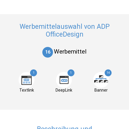
Werbemittelauswahl von ADP
OfficeDesign
Werbemittel
16
1
1
14
Textlink
DeepLink
Banner