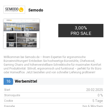
Semodo
3,00%
PRO SALE
Willkommen bei Semodo.de – Ihrem Experten für ergonomische
Büroeinrichtungen! Entdecken Sie hochwertige Bürostühle, Chefsessel,
Gaming Chairs und höhenverstellbare Schreibtische für maximalen Komfort
und Produktivität. Stilvoll, ergonomisch und funktional – perfekt für Ihr Büro
oder Homeoffice. Jetzt bestellen und von schneller Lieferung profitieren!
16
Werbemittel
20.02.2025
Start
0 %
Stornoquote
5 Tage
Cookie
bis 6 Wochen
Freigabe