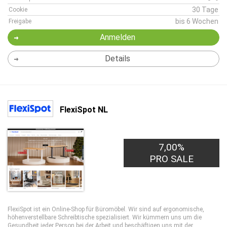
30 Tage
Cookie
bis 6 Wochen
Freigabe
Anmelden
Details
FlexiSpot NL
7,00%
PRO SALE
FlexiSpot ist ein Online-Shop für Büromöbel. Wir sind auf ergonomische,
höhenverstellbare Schreibtische spezialisiert. Wir kümmern uns um die
Gesundheit jeder Person bei der Arbeit und beschäftigen uns mit der