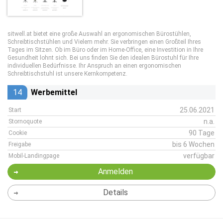
sitwell.at bietet eine große Auswahl an ergonomischen Bürostühlen,
Schreibtischstühlen und Vielem mehr. Sie verbringen einen Großteil Ihres
Tages im Sitzen. Ob im Büro oder im Home-Office, eine Investition in Ihre
Gesundheit lohnt sich. Bei uns finden Sie den idealen Bürostuhl für Ihre
individuellen Bedürfnisse. Ihr Anspruch an einen ergonomischen
Schreibtischstuhl ist unsere Kernkompetenz.
14
Werbemittel
25.06.2021
Start
n.a.
Stornoquote
90 Tage
Cookie
bis 6 Wochen
Freigabe
verfügbar
Mobil-Landingpage
Anmelden
Details