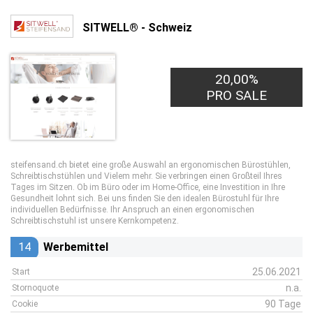
SITWELL® - Schweiz
20,00%
PRO SALE
steifensand.ch bietet eine große Auswahl an ergonomischen Bürostühlen,
Schreibtischstühlen und Vielem mehr. Sie verbringen einen Großteil Ihres
Tages im Sitzen. Ob im Büro oder im Home-Office, eine Investition in Ihre
Gesundheit lohnt sich. Bei uns finden Sie den idealen Bürostuhl für Ihre
individuellen Bedürfnisse. Ihr Anspruch an einen ergonomischen
Schreibtischstuhl ist unsere Kernkompetenz.
14
Werbemittel
25.06.2021
Start
n.a.
Stornoquote
90 Tage
Cookie