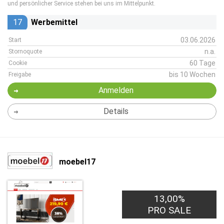
und persönlicher Service stehen bei uns im Mittelpunkt.
17
Werbemittel
03.06.2026
Start
n.a.
Stornoquote
60 Tage
Cookie
bis 10 Wochen
Freigabe
Anmelden
Details
moebel17
13,00%
PRO SALE