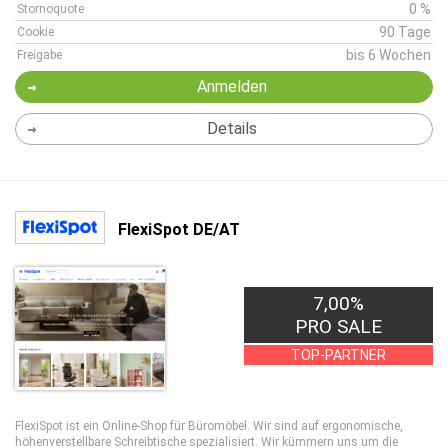
0 %
Stornoquote
90 Tage
Cookie
bis 6 Wochen
Freigabe
Anmelden
Details
FlexiSpot DE/AT
7,00%
PRO SALE
TOP-PARTNER
FlexiSpot ist ein Online-Shop für Büromöbel. Wir sind auf ergonomische,
höhenverstellbare Schreibtische spezialisiert. Wir kümmern uns um die