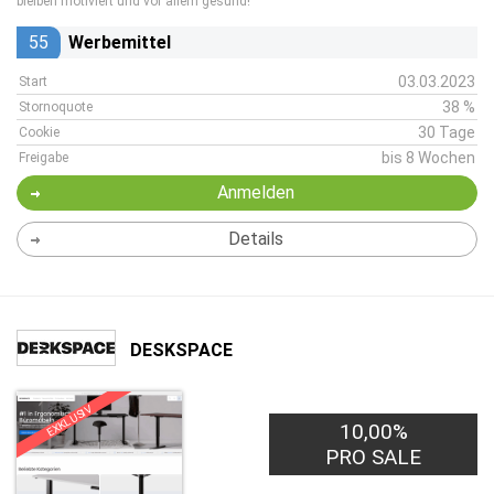
bleiben motiviert und vor allem gesund!
55
Werbemittel
03.03.2023
Start
38 %
Stornoquote
30 Tage
Cookie
bis 8 Wochen
Freigabe
Anmelden
Details
DESKSPACE
EXKLUSIV
10,00%
PRO SALE