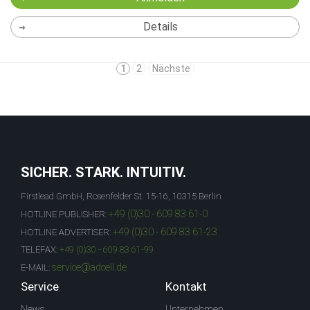
Details
1
2
Nächste
SICHER. STARK. INTUITIV.
Firstlead GmbH, Rosenfelder St. 15-16, 10315 Berlin
+49 (0)30 - 609 83 61-0
HOTLINE PUBLISHER:
+49 (0)30 - 609 83 61-23
HOTLINE ADVERTISER:
TELEFAX:
+49 (0)30 - 609 83 61-99
service@adcell.de
E-MAIL:
Service
Kontakt
News
Unternehmen