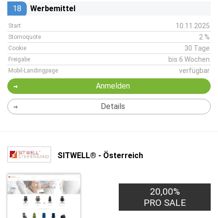
18
Werbemittel
10.11.2025
Start
2 %
Stornoquote
30 Tage
Cookie
bis 6 Wochen
Freigabe
verfügbar
Mobil-Landingpage
Anmelden
Details
SITWELL® - Österreich
20,00%
PRO SALE