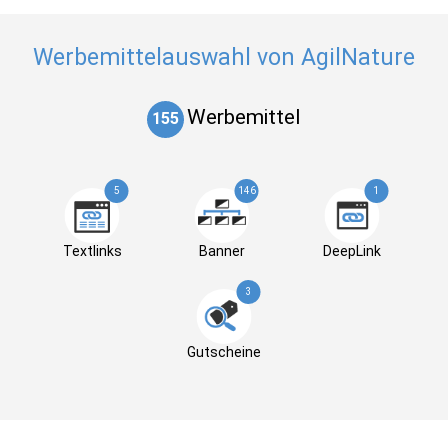
Werbemittelauswahl von AgilNature
Werbemittel
155
5
146
1
Textlinks
Banner
DeepLink
3
Gutscheine