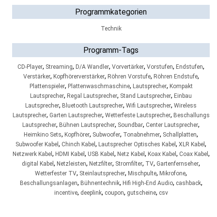
Programmkategorien
Technik
Programm-Tags
,
,
,
,
,
,
CD-Player
Streaming
D/A Wandler
Vorvertärker
Vorstufen
Endstufen
,
,
,
,
Verstärker
Kopfhörerverstärker
Röhren Vorstufe
Röhren Endstufe
,
,
,
Plattenspieler
Plattenwaschmaschine
Lautsprecher
Kompakt
,
,
,
Lautsprecher
Regal Lautsprecher
Stand Lautsprecher
Einbau
,
,
,
Lautsprecher
Bluetooth Lautsprecher
Wifi Lautsprecher
Wireless
,
,
,
Lautsprecher
Garten Lautsprecher
Wetterfeste Lautsprecher
Beschallungs
,
,
,
,
Lautsprecher
Bühnen Lautsprecher
Soundbar
Center Lautsprecher
,
,
,
,
,
Heimkino Sets
Kopfhörer
Subwoofer
Tonabnehmer
Schallplatten
,
,
,
,
Subwoofer Kabel
Chinch Kabel
Lautsprecher Optisches Kabel
XLR Kabel
,
,
,
,
,
,
Netzwerk Kabel
HDMI Kabel
USB Kabel
Netz Kabel
Koax Kabel
Coax Kabel
,
,
,
,
,
,
digital Kabel
Netzleisten
Netzfilter
Stromfilter
TV
Gartenfernseher
,
,
,
,
Wetterfester TV
Steinlautsprecher
Mischpulte
Mikrofone
,
,
,
,
Beschallungsanlagen
Bühnentechnik
Hifi High-End Audio
cashback
,
,
,
,
incentive
deeplink
coupon
gutscheine
csv