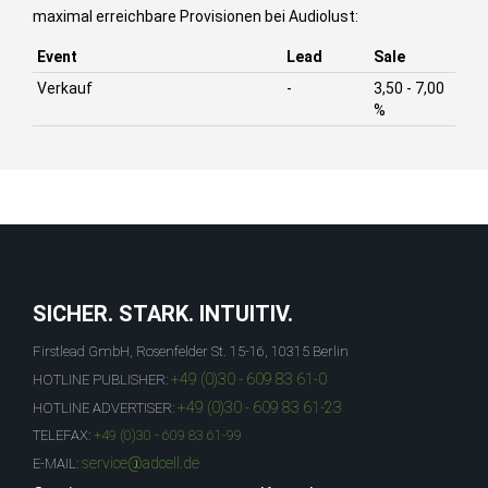
maximal erreichbare Provisionen bei Audiolust:
Event
Lead
Sale
Verkauf
-
3,50 - 7,00
%
SICHER. STARK. INTUITIV.
Firstlead GmbH, Rosenfelder St. 15-16, 10315 Berlin
+49 (0)30 - 609 83 61-0
HOTLINE PUBLISHER:
+49 (0)30 - 609 83 61-23
HOTLINE ADVERTISER:
TELEFAX:
+49 (0)30 - 609 83 61-99
service@adcell.de
E-MAIL: