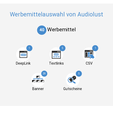
Werbemittelauswahl von Audiolust
Werbemittel
40
1
5
1
DeepLink
Textlinks
CSV
28
5
Banner
Gutscheine