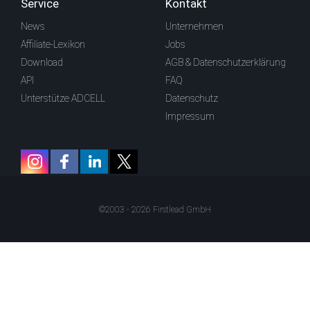
Service
Kontakt
News
Unternehmen
Affiliate-Lexikon
Jobs
Download
AGB & Datenschutzerklärung
API
FAQ
Unterstütze ADCELL
Datenschutz
Impressum
©2003 - 2026 Firstlead GmbH