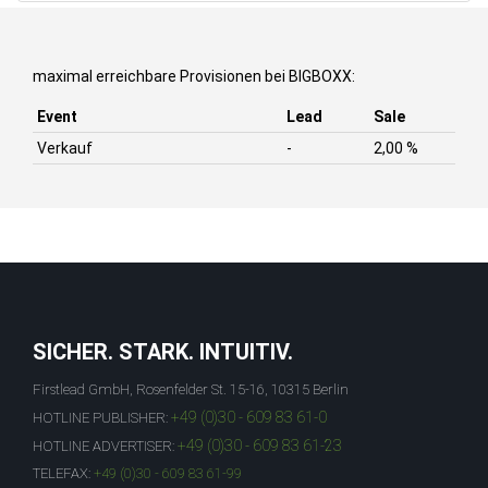
maximal erreichbare Provisionen bei BIGBOXX:
Event
Lead
Sale
Verkauf
-
2,00 %
SICHER. STARK. INTUITIV.
Firstlead GmbH, Rosenfelder St. 15-16, 10315 Berlin
+49 (0)30 - 609 83 61-0
HOTLINE PUBLISHER:
+49 (0)30 - 609 83 61-23
HOTLINE ADVERTISER:
TELEFAX:
+49 (0)30 - 609 83 61-99