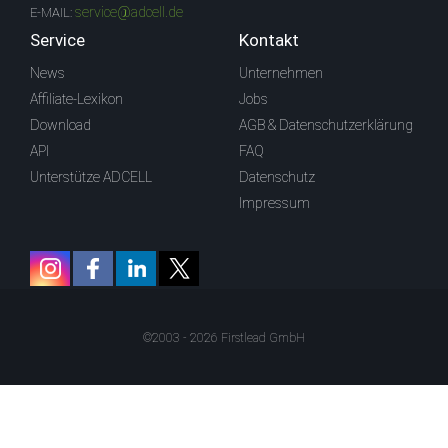
service@adcell.de
E-MAIL:
Service
Kontakt
News
Unternehmen
Affiliate-Lexikon
Jobs
Download
AGB & Datenschutzerklärung
API
FAQ
Unterstütze ADCELL
Datenschutz
Impressum
©2003 - 2026 Firstlead GmbH