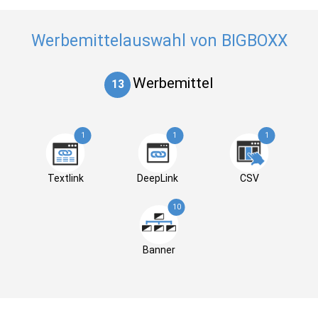
Werbemittelauswahl von BIGBOXX
Werbemittel
13
1
1
1
Textlink
DeepLink
CSV
10
Banner