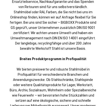
Ersatzteilservice, Nachkaufgarantie und das Spenden
von Retouren sind für uns selbstverständlich.
Stahlmöbel oder RAL Farben, die Sie nicht bei uns im
Onlineshop finden, können wir auf Anfrage flexibel für Sie
fertigen. Bei uns sind Sie sicher – BIGBOXX Produkte sind
GS geprüft, unser Unternehmen zusätzlich DIN IS0 9001
zertifiziert. Wir achten unsere Umwelt und haben ein
Umweltmanagement nach DIN EN ISO 14001 eingeführt.
Der langlebige, recyclingfähige und über 200 Jahre
bewährte Werkstoff Stahl ist unsere Basis.
Breites Produktprogramm in Profiqualität
Wir bieten preiswerte und robuste Stahlmöbel in
Profiqualität für verschiedenste Branchen und
Anwendungszwecke. Ob Stahlschränke, Stahlspinde
oder weitere Qualitätsprodukte für Lager, Werkstatt,
Büro, Archiv, Sozialraum, Wohnheim oder Spezialbereiche
wie Feuerwehr – wir bevorraten hohe Stückzahlen und
setzen auf eine ökologische, sichere und schnelle
Lieferung per Möbellogistik europaweit. Unser modernes