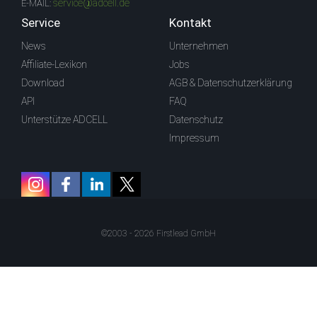
service@adcell.de
E-MAIL:
Service
Kontakt
News
Unternehmen
Affiliate-Lexikon
Jobs
Download
AGB & Datenschutzerklärung
API
FAQ
Unterstütze ADCELL
Datenschutz
Impressum
©2003 - 2026 Firstlead GmbH