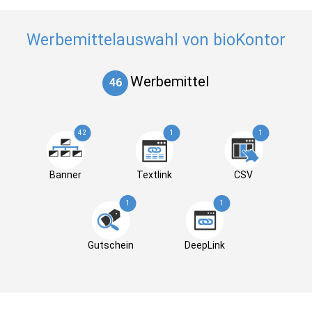
Werbemittelauswahl von bioKontor
Werbemittel
46
42
1
1
Banner
Textlink
CSV
1
1
Gutschein
DeepLink