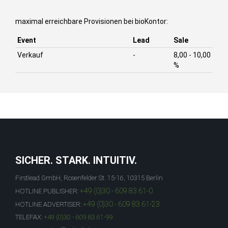
maximal erreichbare Provisionen bei bioKontor:
Event
Lead
Sale
Verkauf
-
8,00 - 10,00
%
SICHER. STARK. INTUITIV.
Firstlead GmbH, Rosenfelder St. 15-16, 10315 Berlin
+49 (0)30 - 609 83 61-0
HOTLINE PUBLISHER:
+49 (0)30 - 609 83 61-23
HOTLINE ADVERTISER:
TELEFAX:
+49 (0)30 - 609 83 61-99