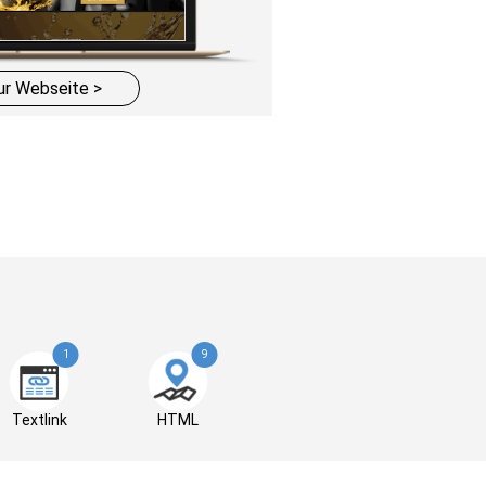
ur Webseite >
1
9
Textlink
HTML