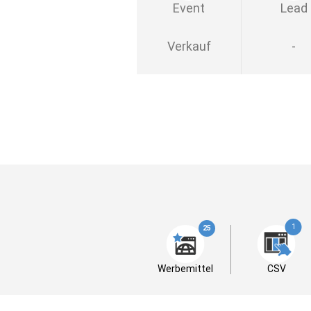
Event
Lead
Verkauf
-
1
25
Werbemittel
CSV