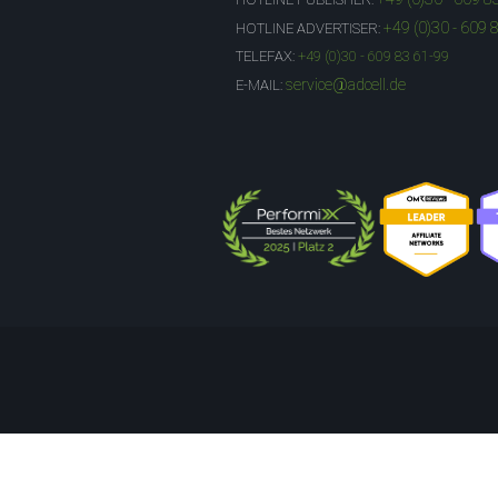
+49 (0)30 - 609 
HOTLINE ADVERTISER:
TELEFAX:
+49 (0)30 - 609 83 61-99
service@adcell.de
E-MAIL: