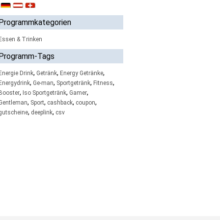
Programmkategorien
Essen & Trinken
Programm-Tags
,
,
,
Energie Drink
Getränk
Energy Getränke
,
,
,
,
Energydrink
Ge-man
Sportgetränk
Fitness
,
,
,
Booster
Iso Sportgetränk
Gamer
,
,
,
,
Gentleman
Sport
cashback
coupon
,
,
gutscheine
deeplink
csv