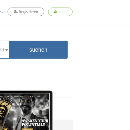
kt
Registrieren
Login
suchen
(
0
)