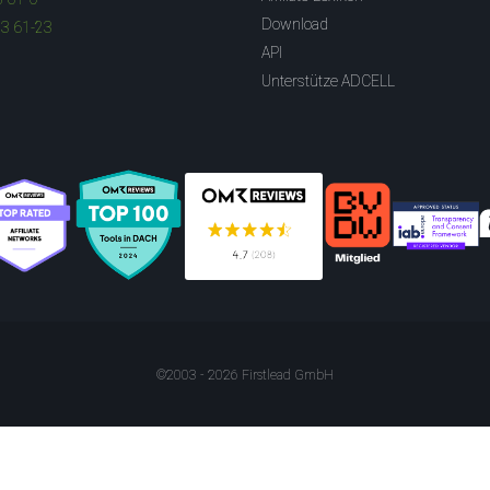
Download
83 61-23
API
Unterstütze ADCELL
©2003 - 2026 Firstlead GmbH