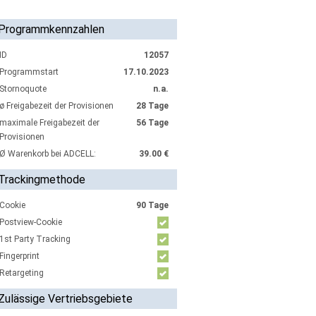
Programmkennzahlen
ID
12057
Programmstart
17.10.2023
Stornoquote
n.a.
ø Freigabezeit der Provisionen
28 Tage
maximale Freigabezeit der
56 Tage
Provisionen
Ø Warenkorb bei ADCELL:
39.00 €
Trackingmethode
Cookie
90 Tage
Postview-Cookie
1st Party Tracking
Fingerprint
Retargeting
Zulässige Vertriebsgebiete