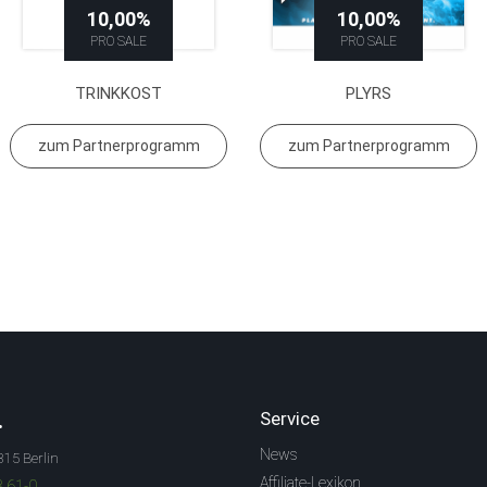
10,00%
10,00%
PRO SALE
PRO SALE
TRINKKOST
PLYRS
zum Partnerprogramm
zum Partnerprogramm
.
Service
News
315 Berlin
Affiliate-Lexikon
3 61-0