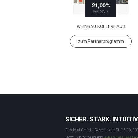
21,00%
PRO SALE
WEINBAU KÖLLERHAUS
zum Partnerprogramm
SICHER. STARK. INTUITIV
Firstlead GmbH, Rosenfelder St. 15-16, 10
+49 (0)30 - 609 8
HOTLINE PUBLISHER: