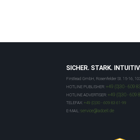
SICHER. STARK. INTUITIV
Firstlead GmbH, Rosenfelder St. 15-16, 10
+49 (0)30 - 609 8
HOTLINE PUBLISHER:
+49 (0)30 - 609 
HOTLINE ADVERTISER:
TELEFAX:
+49 (0)30 - 609 83 61-99
service@adcell.de
E-MAIL: