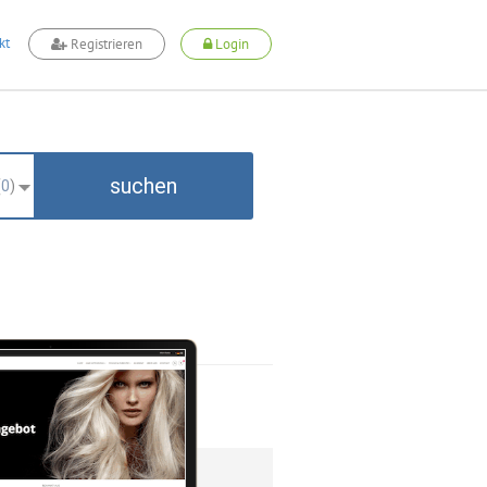
kt
Registrieren
Login
suchen
(
0
)