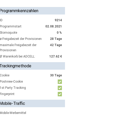
Programmkennzahlen
ID
9214
Programmstart
02.08.2021
Stornoquote
0 %
ø Freigabezeit der Provisionen
28 Tage
maximale Freigabezeit der
42 Tage
Provisionen
Ø Warenkorb bei ADCELL:
127.62 €
Trackingmethode
Cookie
30 Tage
Postview-Cookie
1st Party Tracking
Fingerprint
Mobile-Traffic
Mobile-Werbemittel