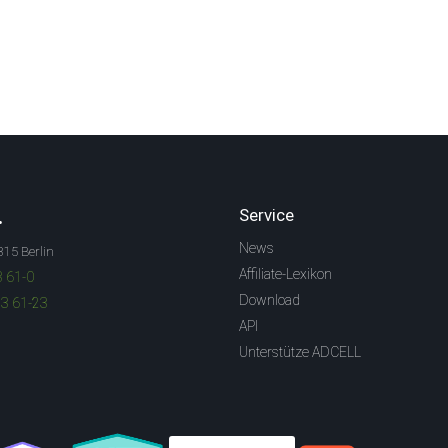
.
Service
News
315 Berlin
Affiliate-Lexikon
3 61-0
Download
83 61-23
API
Unterstütze ADCELL