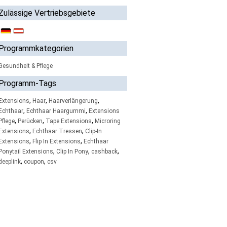
Zulässige Vertriebsgebiete
Programmkategorien
Gesundheit & Pflege
Programm-Tags
,
,
,
Extensions
Haar
Haarverlängerung
,
,
Echthaar
Echthaar Haargummi
Extensions
,
,
,
Pflege
Perücken
Tape Extensions
Microring
,
,
Extensions
Echthaar Tressen
Clip-In
,
,
Extensions
Flip In Extensions
Echthaar
,
,
,
Ponytail Extensions
Clip In Pony
cashback
,
,
deeplink
coupon
csv