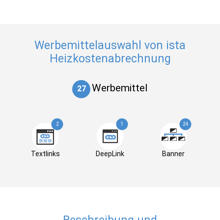
Werbemittelauswahl von ista
Heizkostenabrechnung
Werbemittel
27
2
1
24
Textlinks
DeepLink
Banner