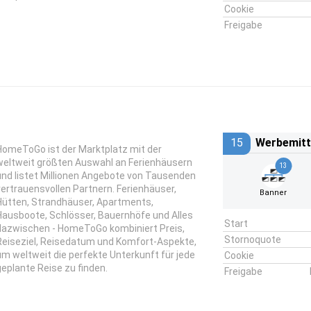
Cookie
Freigabe
15
Werbemitt
HomeToGo ist der Marktplatz mit der
weltweit größten Auswahl an Ferienhäusern
13
und listet Millionen Angebote von Tausenden
vertrauensvollen Partnern. Ferienhäuser,
Banner
Hütten, Strandhäuser, Apartments,
Hausboote, Schlösser, Bauernhöfe und Alles
Start
dazwischen - HomeToGo kombiniert Preis,
Stornoquote
Reiseziel, Reisedatum und Komfort-Aspekte,
um weltweit die perfekte Unterkunft für jede
Cookie
geplante Reise zu finden.
Freigabe