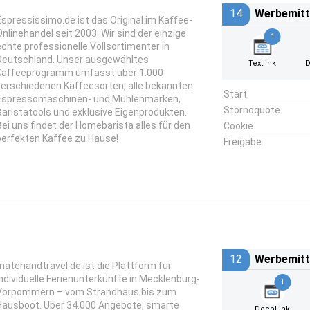
14
Werbemitt
Espressissimo.de ist das Original im Kaffee-
Onlinehandel seit 2003. Wir sind der einzige
1
echte professionelle Vollsortimenter in
Deutschland. Unser ausgewähltes
Textlink
D
Kaffeeprogramm umfasst über 1.000
verschiedenen Kaffeesorten, alle bekannten
Start
Espressomaschinen- und Mühlenmarken,
Stornoquote
Baristatools und exklusive Eigenprodukten.
Bei uns findet der Homebarista alles für den
Cookie
perfekten Kaffee zu Hause!
Freigabe
12
Werbemitt
matchandtravel.de ist die Plattform für
individuelle Ferienunterkünfte in Mecklenburg-
1
Vorpommern – vom Strandhaus bis zum
Hausboot. Über 34.000 Angebote, smarte
DeepLink