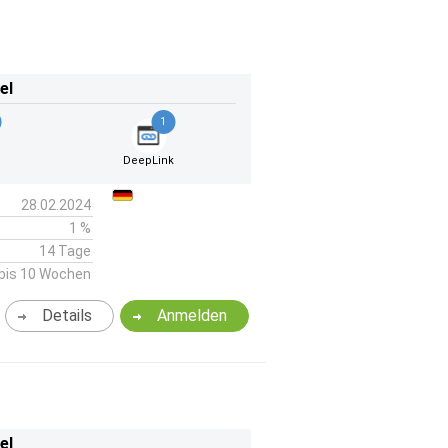
el
1
DeepLink
28.02.2024
1 %
14 Tage
bis 10 Wochen
Details
Anmelden
el