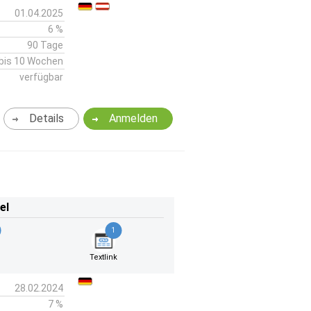
01.04.2025
6 %
90 Tage
bis 10 Wochen
verfügbar
Details
Anmelden
el
1
k
Textlink
28.02.2024
7 %