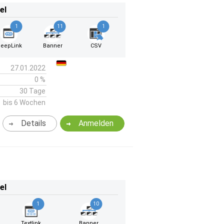
el
1
11
1
eepLink
Banner
CSV
27.01.2022
0 %
30 Tage
bis 6 Wochen
Details
Anmelden
el
1
10
Textlink
Banner