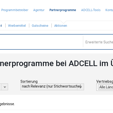
Programmbetreiber
Agentur
Partnerprogramme
ADCELL-Tools
Konta
ht
Werbemittel
Gutscheine
Aktionen
Erweiterte Suche
tnerprogramme bei ADCELL im 
Sortierung
Vertriebs
nach Relevanz (nur Stichwortsuche)
Alle Län
rgebnisse.