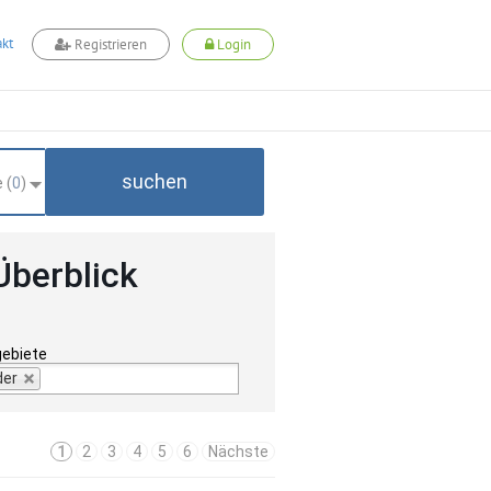
kt
Registrieren
Login
suchen
 (
0
)
Überblick
gebiete
der
1
2
3
4
5
6
Nächste