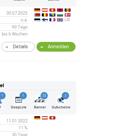
30.07.2025
+30
n.a.
90 Tage
bis 6 Wochen
Details
Anmelden
el
1
1
22
2
V
DeepLink
Banner
Gutscheine
11.01.2022
11 %
30 Tage