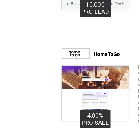
10,00€
PRO LEAD
HomeToGo
4,00%
PRO SALE