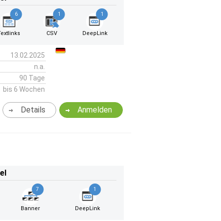
6
1
1
Textlinks
CSV
DeepLink
13.02.2025
n.a.
90 Tage
bis 6 Wochen
Details
Anmelden
el
7
1
Banner
DeepLink