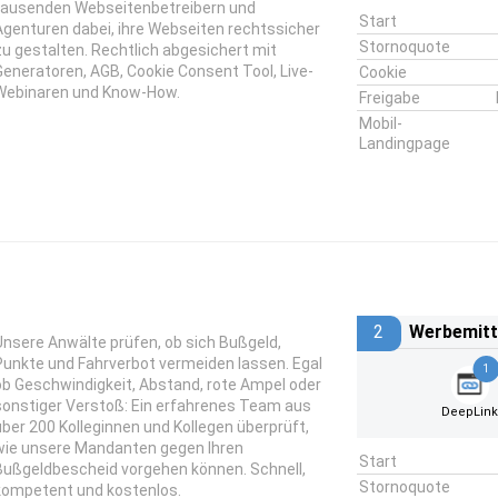
tausenden Webseitenbetreibern und
Start
Agenturen dabei, ihre Webseiten rechtssicher
Stornoquote
zu gestalten. Rechtlich abgesichert mit
Generatoren, AGB, Cookie Consent Tool, Live-
Cookie
Webinaren und Know-How.
Freigabe
Mobil-
Landingpage
2
Werbemitt
Unsere Anwälte prüfen, ob sich Bußgeld,
Punkte und Fahrverbot vermeiden lassen. Egal
1
ob Geschwindigkeit, Abstand, rote Ampel oder
sonstiger Verstoß: Ein erfahrenes Team aus
DeepLin
über 200 Kolleginnen und Kollegen überprüft,
wie unsere Mandanten gegen Ihren
Start
Bußgeldbescheid vorgehen können. Schnell,
Stornoquote
kompetent und kostenlos.