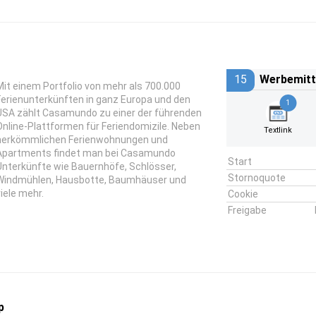
15
Werbemitt
Mit einem Portfolio von mehr als 700.000
Ferienunterkünften in ganz Europa und den
1
USA zählt Casamundo zu einer der führenden
Online-Plattformen für Feriendomizile. Neben
Textlink
herkömmlichen Ferienwohnungen und
Apartments findet man bei Casamundo
Start
Unterkünfte wie Bauernhöfe, Schlösser,
Stornoquote
Windmühlen, Hausbotte, Baumhäuser und
viele mehr.
Cookie
Freigabe
p