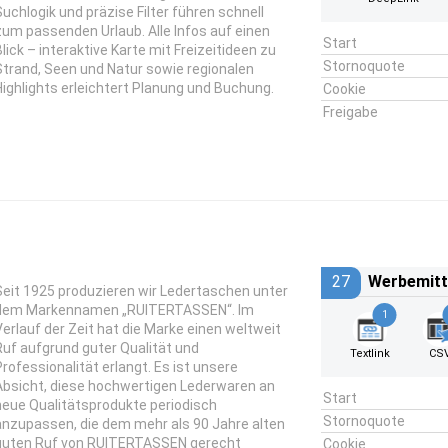
Suchlogik und präzise Filter führen schnell
zum passenden Urlaub. Alle Infos auf einen
Start
Blick – interaktive Karte mit Freizeitideen zu
Stornoquote
Strand, Seen und Natur sowie regionalen
Highlights erleichtert Planung und Buchung.
Cookie
Freigabe
27
Werbemitt
Seit 1925 produzieren wir Ledertaschen unter
dem Markennamen „RUITERTASSEN“. Im
1
Verlauf der Zeit hat die Marke einen weltweit
Ruf aufgrund guter Qualität und
Textlink
CS
Professionalität erlangt. Es ist unsere
Absicht, diese hochwertigen Lederwaren an
Start
neue Qualitätsprodukte periodisch
Stornoquote
anzupassen, die dem mehr als 90 Jahre alten
guten Ruf von RUITERTASSEN gerecht
Cookie