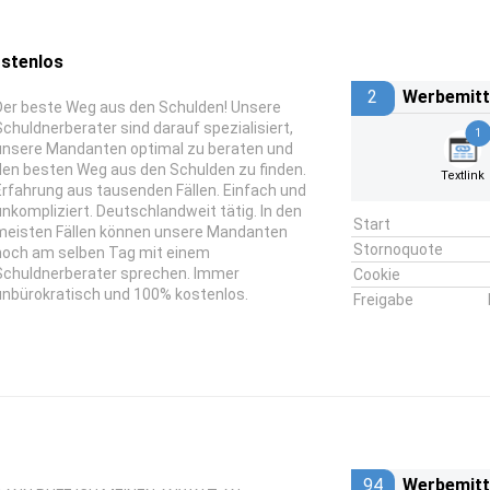
ostenlos
2
Werbemitt
Der beste Weg aus den Schulden! Unsere
Schuldnerberater sind darauf spezialisiert,
1
unsere Mandanten optimal zu beraten und
den besten Weg aus den Schulden zu finden.
Textlink
Erfahrung aus tausenden Fällen. Einfach und
unkompliziert. Deutschlandweit tätig. In den
Start
meisten Fällen können unsere Mandanten
Stornoquote
noch am selben Tag mit einem
Schuldnerberater sprechen. Immer
Cookie
unbürokratisch und 100% kostenlos.
Freigabe
94
Werbemitt