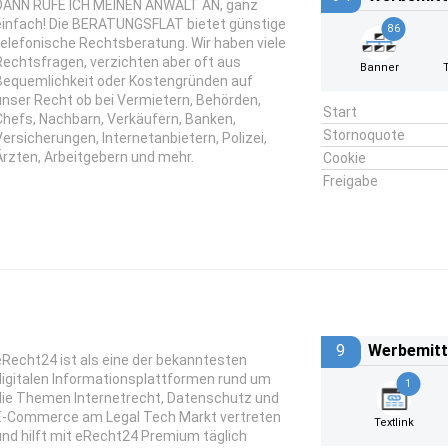
DANN RUFE ICH MEINEN ANWALT AN, ganz
einfach! Die BERATUNGSFLAT bietet günstige
86
telefonische Rechtsberatung. Wir haben viele
Rechtsfragen, verzichten aber oft aus
Banner
Bequemlichkeit oder Kostengründen auf
unser Recht ob bei Vermietern, Behörden,
Start
Chefs, Nachbarn, Verkäufern, Banken,
Stornoquote
Versicherungen, Internetanbietern, Polizei,
Ärzten, Arbeitgebern und mehr.
Cookie
Freigabe
9
Werbemitt
eRecht24 ist als eine der bekanntesten
digitalen Informationsplattformen rund um
1
die Themen Internetrecht, Datenschutz und
E-Commerce am Legal Tech Markt vertreten
Textlink
und hilft mit eRecht24 Premium täglich