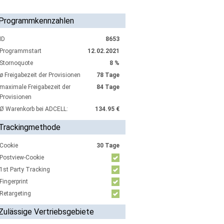
Programmkennzahlen
ID
8653
Programmstart
12.02.2021
Stornoquote
8 %
ø Freigabezeit der Provisionen
78 Tage
maximale Freigabezeit der
84 Tage
Provisionen
Ø Warenkorb bei ADCELL:
134.95 €
Trackingmethode
Cookie
30 Tage
Postview-Cookie
1st Party Tracking
Fingerprint
Retargeting
Zulässige Vertriebsgebiete