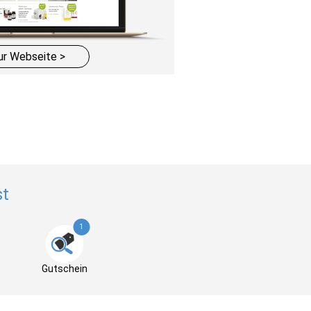
ur Webseite >
st
1
Gutschein