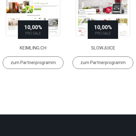
10,00%
10,00%
PRO SALE
PRO SALE
KEIMLING.CH
SLOWJUICE
zum Partnerprogramm
zum Partnerprogramm