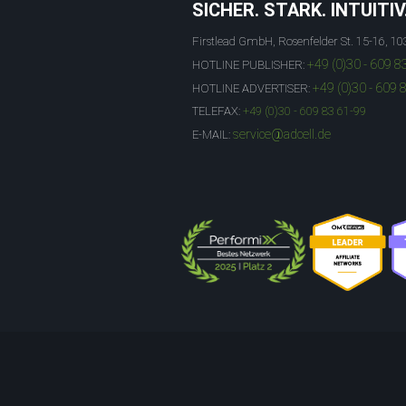
SICHER. STARK. INTUITIV
Firstlead GmbH, Rosenfelder St. 15-16, 10
+49 (0)30 - 609 8
HOTLINE PUBLISHER:
+49 (0)30 - 609 
HOTLINE ADVERTISER:
TELEFAX:
+49 (0)30 - 609 83 61-99
service@adcell.de
E-MAIL: