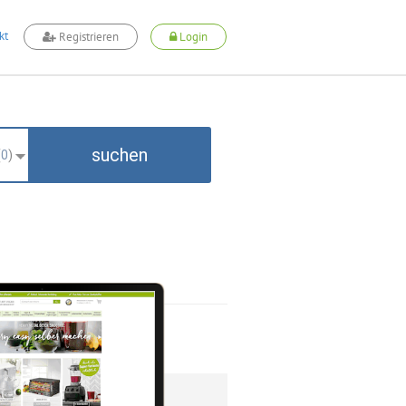
kt
Registrieren
Login
suchen
(
0
)