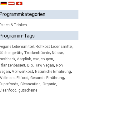
Programmkategorien
Essen & Trinken
Programm-Tags
,
,
vegane Lebensmittel
Rohkost Lebensmittel
,
,
,
Küchengeräte
Trockenfrüchte
Nüsse
,
,
,
,
cashback
deeplink
csv
coupon
,
,
,
Pflanzenbasiert
Bio
Raw Vegan
Roh
,
,
,
Vegan
Vollwertkost
Natürliche Ernährung
,
,
,
Wellness
Fitfood
Gesunde Ernährung
,
,
,
Superfoods
Cleaneating
Organic
,
Cleanfood
gutscheine