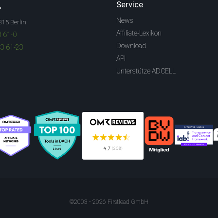
.
Service
News
315 Berlin
Affiliate-Lexikon
3 61-0
Download
83 61-23
API
Unterstütze ADCELL
©2003 - 2026 Firstlead GmbH