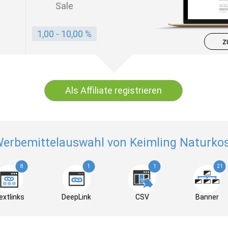
Sale
1,00 - 10,00 %
z
Als Affiliate registrieren
erbemittelauswahl von Keimling Naturko
8
1
1
21
extlinks
DeepLink
CSV
Banner