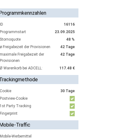
Programmkennzahlen
ID
16116
Programmstart
23.09.2025
Stornoquote
48 %
ø Freigabezeit der Provisionen
42 Tage
maximale Freigabezeit der
42 Tage
Provisionen
Ø Warenkorb bei ADCELL:
117.48 €
Trackingmethode
Cookie
30 Tage
Postview-Cookie
1st Party Tracking
Fingerprint
Mobile-Traffic
Mobile-Werbemittel