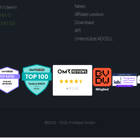
News
315 Berlin
Affiliate-Lexikon
3 61-0
Download
83 61-23
API
Unterstütze ADCELL
©2003 - 2026 Firstlead GmbH