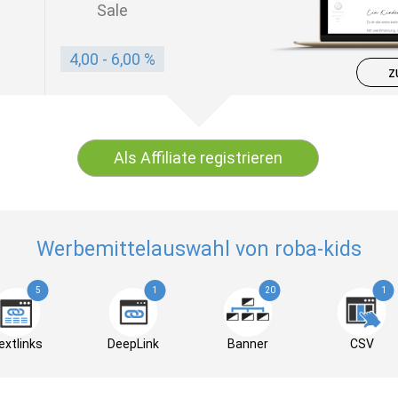
Sale
4,00 - 6,00 %
z
Als Affiliate registrieren
Werbemittelauswahl von roba-kids
5
1
20
1
extlinks
DeepLink
Banner
CSV