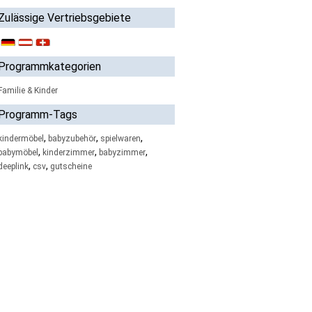
Zulässige Vertriebsgebiete
Programmkategorien
Familie & Kinder
Programm-Tags
,
,
,
kindermöbel
babyzubehör
spielwaren
,
,
,
babymöbel
kinderzimmer
babyzimmer
,
,
deeplink
csv
gutscheine