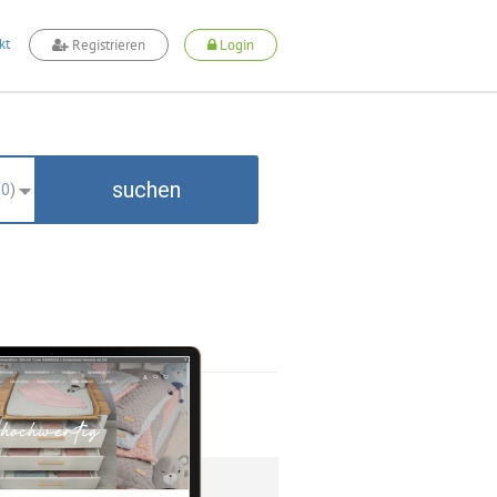
kt
Registrieren
Login
suchen
(
0
)