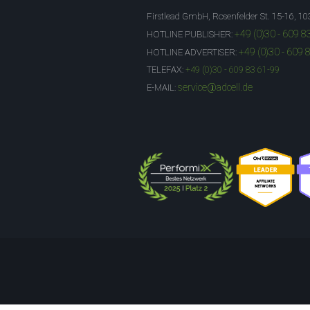
Firstlead GmbH, Rosenfelder St. 15-16, 10
+49 (0)30 - 609 8
HOTLINE PUBLISHER:
+49 (0)30 - 609 
HOTLINE ADVERTISER:
TELEFAX:
+49 (0)30 - 609 83 61-99
service@adcell.de
E-MAIL: