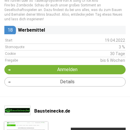
Wir führen über 50 Tabletop-Systeme von A Song Of Ice And
Fire bis Zombicide. Schau dir auch unser großes Sortiment an
Gesellschaftsspielen an. Dazu findest du bei uns alles, was du zum Bauen
und Bemalen deiner Minis brauchst. Also, entdecke jeden Tag etwas Neues
und lass dich inspirieren!
18
Werbemittel
19.04.2022
Start
3 %
Stornoquote
30 Tage
Cookie
bis 6 Wochen
Freigabe
Anmelden
Details
Bausteinecke.de