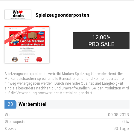
Spielzeugsonderposten
EXKLUSIV
12,00%
PRO SALE
Spielzeugsonderposten.de vertreibt Marken Spielzeug führender Hersteller.
Markenspielsachen sprechen alle Generationen an und können über Jahre
hinweg weitergegeben werden. Durch ihre hohe Qualität und Langlebigkeit
sind sie besonders nachhaltig und umweltfreundlich. Bei der Produktion wird
auf die Verwendung hochwertiger Materialien geachtet.
23
Werbemittel
09.08.2023
Start
0 %
Stornoquote
90 Tage
Cookie