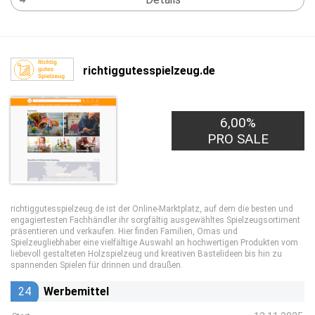
richtiggutesspielzeug.de
6,00%
PRO SALE
richtiggutesspielzeug.de ist der Online-Marktplatz, auf dem die besten und
engagiertesten Fachhändler ihr sorgfältig ausgewähltes Spielzeugsortiment
präsentieren und verkaufen. Hier finden Familien, Omas und
Spielzeugliebhaber eine vielfältige Auswahl an hochwertigen Produkten vom
liebevoll gestalteten Holzspielzeug und kreativen Bastelideen bis hin zu
spannenden Spielen für drinnen und draußen.
24
Werbemittel