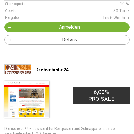
10 %
Stornoquote
30 Tage
Cookie
bis 6 Wochen
Freigabe
Anmelden
Details
Drehscheibe24
6,00%
PRO SALE
Drehscheibe24 – das steht für Restposten und Schnäppchen aus den
verschiedensten LEGO Bereichen.