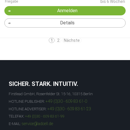
bis 6 Wochen
Freigabe
Anmelden
Details
1
2
Nächste
SICHER. STARK. INTUITIV.
Firstlead GmbH, Rosenfelder St. 15-16, 10315 Berlin
+49 (0)30 - 609 83 61-0
HOTLINE PUBLISHER:
+49 (0)30 - 609 83 61-23
HOTLINE ADVERTISER:
TELEFAX:
+49 (0)30 - 609 83 61-99
service@adcell.de
E-MAIL: