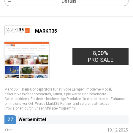
Details
MARKT35
8,00%
PRO SALE
Markt35 – Dein Concept Store für stilvolle Lampen, moderne Möbel,
dekorative Wohnaccessoires, Kunst, Spielwaren und besondere
Geschenkideen. Entdecke hochwertige Produkte für ein schöneres Zuhause
online und vor Ort. Werde Markt35-Partner und verdiene attraktive
Provisionen durch unser Affiliate-Programm!
27
Werbemittel
19.12.2025
Start