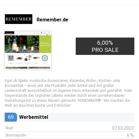
Remember.de
6,00%
PRO SALE
Egal ob Spiele, modische Accessoires, Kalender, Wohn-, Küchen- oder
Büroartikel – eines eint alle Produkte: jeder Artikel wird mit großer
Leidenschaft ausschließlich im eigenen Haus entwickelt und gestaltet. Viele
Gegenstände des täglichen Lebens werden durch einen unverkennbaren
Gestaltungsstil zu etwas Neuem gemacht. REMEMBER® - Wir machen die
Welt ein bisschen bunter und fröhlicher!
69
Werbemittel
07.03.2023
Start
6 %
Stornoquote