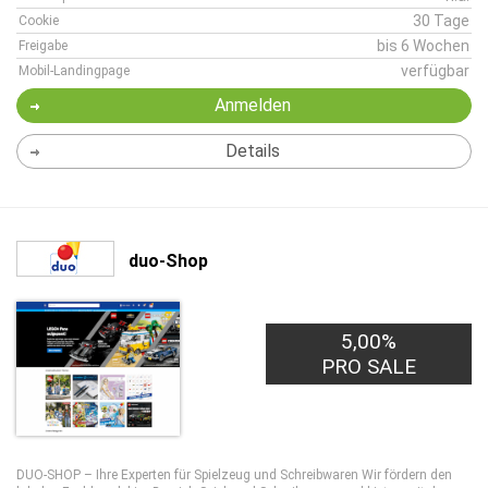
30 Tage
Cookie
bis 6 Wochen
Freigabe
verfügbar
Mobil-Landingpage
Anmelden
Details
duo-Shop
5,00%
PRO SALE
DUO-SHOP – Ihre Experten für Spielzeug und Schreibwaren Wir fördern den