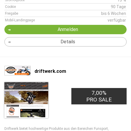
13 %
Stornoquote
90 Tage
Cookie
bis 6 Wochen
Freigabe
verfügbar
Mobil-Landingpage
Anmelden
Details
driftwerk.com
7,00%
PRO SALE
Driftwerk bietet hochwertige Produkte aus den Bereichen Funsport,