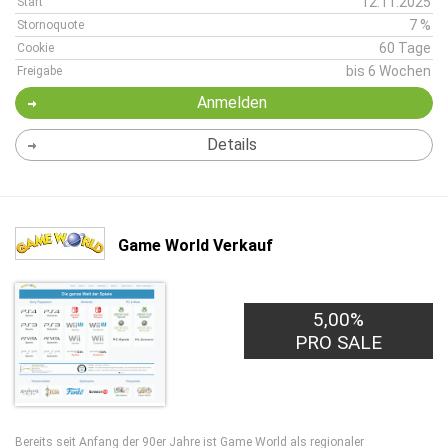
12.11.2025
Start
7 %
Stornoquote
60 Tage
Cookie
bis 6 Wochen
Freigabe
Anmelden
Details
Game World Verkauf
5,00%
PRO SALE
Bereits seit Anfang der 90er Jahre ist Game World als regionaler