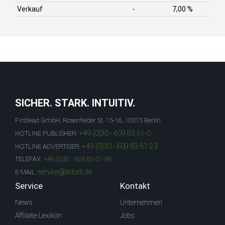
Verkauf
-
7,00 %
SICHER. STARK. INTUITIV.
Firstlead GmbH, Rosenfelder St. 15-16, 10315 Berlin
+49 (0)30 - 609 83 61-0
HOTLINE PUBLISHER:
+49 (0)30 - 609 83 61-23
HOTLINE ADVERTISER:
TELEFAX:
+49 (0)30 - 609 83 61-99
service@adcell.de
E-MAIL:
Service
Kontakt
News
Unternehmen
Affiliate-Lexikon
Jobs