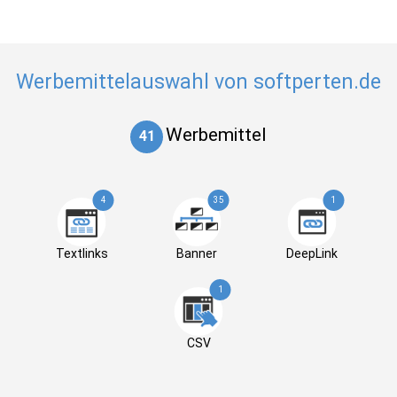
Werbemittelauswahl von softperten.de
Werbemittel
41
4
35
1
Textlinks
Banner
DeepLink
1
CSV