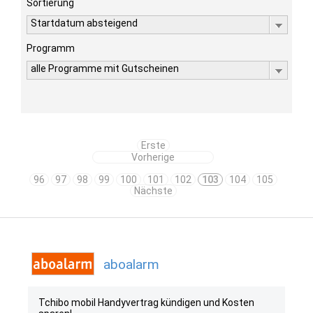
Sortierung
Startdatum absteigend
Programm
alle Programme mit Gutscheinen
Erste
Vorherige
96
97
98
99
100
101
102
103
104
105
Nächste
aboalarm
Tchibo mobil Handyvertrag kündigen und Kosten