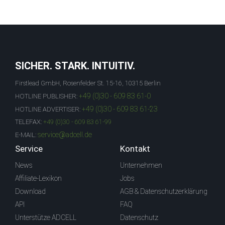
SICHER. STARK. INTUITIV.
Firstlead GmbH, Rosenfelder St. 15-16, 10315 Berlin
+49 (0)30 - 609 83 61-0
HOTLINE PUBLISHER:
+49 (0)30 - 609 83 61-23
HOTLINE ADVERTISER:
TELEFAX:
+49 (0)30 - 609 83 61-99
service@adcell.de
E-MAIL:
Service
Kontakt
News
Unternehmen
Affiliate-Lexikon
Jobs
Download
AGB & Datenschutzerklärung
API
FAQ
Unterstütze ADCELL
Datenschutz