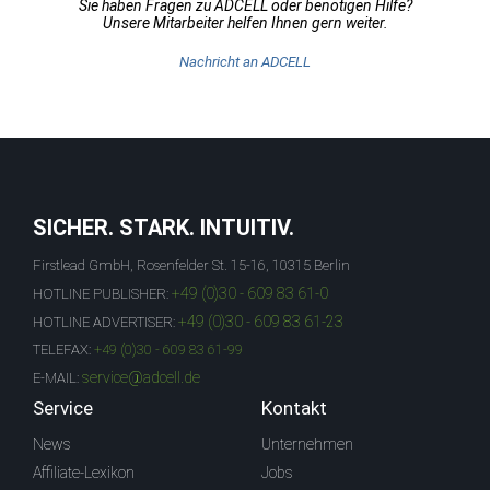
Sie haben Fragen zu ADCELL oder benötigen Hilfe?
Unsere Mitarbeiter helfen Ihnen gern weiter.
Nachricht an ADCELL
SICHER. STARK. INTUITIV.
Firstlead GmbH, Rosenfelder St. 15-16, 10315 Berlin
+49 (0)30 - 609 83 61-0
HOTLINE PUBLISHER:
+49 (0)30 - 609 83 61-23
HOTLINE ADVERTISER:
TELEFAX:
+49 (0)30 - 609 83 61-99
service@adcell.de
E-MAIL:
Service
Kontakt
News
Unternehmen
Affiliate-Lexikon
Jobs