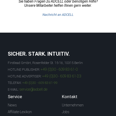
Sie haben Fragen zu ADCELL oder benötigen Hilfe?
Unsere Mitarbeiter helfen Ihnen gern weiter.
Nachricht an ADCELL
SICHER. STARK. INTUITIV.
Firstlead GmbH, Rosenfelder St. 15-16, 10315 Berlin
+49 (0)30 - 609 83 61-0
HOTLINE PUBLISHER:
+49 (0)30 - 609 83 61-23
HOTLINE ADVERTISER:
TELEFAX:
+49 (0)30 - 609 83 61-99
service@adcell.de
E-MAIL:
Service
Kontakt
News
Unternehmen
Affiliate-Lexikon
Jobs