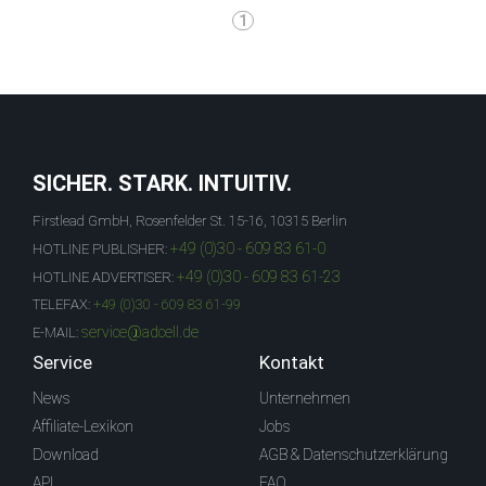
1
SICHER. STARK. INTUITIV.
Firstlead GmbH, Rosenfelder St. 15-16, 10315 Berlin
+49 (0)30 - 609 83 61-0
HOTLINE PUBLISHER:
+49 (0)30 - 609 83 61-23
HOTLINE ADVERTISER:
TELEFAX:
+49 (0)30 - 609 83 61-99
service@adcell.de
E-MAIL:
Service
Kontakt
News
Unternehmen
Affiliate-Lexikon
Jobs
Download
AGB & Datenschutzerklärung
API
FAQ